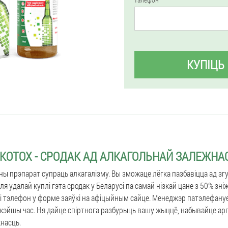
КУПІЦЬ
KOTOX - СРОДАК АД АЛКАГОЛЬНАЙ ЗАЛЕЖНА
ьны прэпарат супраць алкагалізму. Вы зможаце лёгка пазбавіцца ад згу
я удалай куплі гэта сродак у Беларусі па самай нізкай цане з 50% зніжк
 і тэлефон у форме заяўкі на афіцыйным сайце. Менеджэр патэлефану
іжэйшы час. Ня дайце спіртнога разбурыць вашу жыццё, набывайце арг
насць.