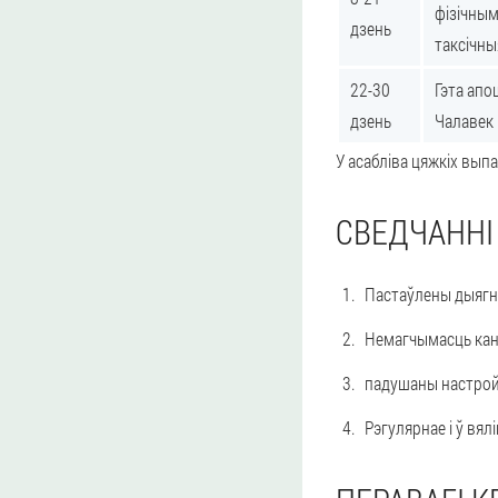
фізічным
дзень
таксічны
22-30
Гэта апо
дзень
Чалавек 
У асабліва цяжкіх вып
СВЕДЧАННІ
Пастаўлены дыягна
Немагчымасць кан
падушаны настрой і
Рэгулярнае і ў вя