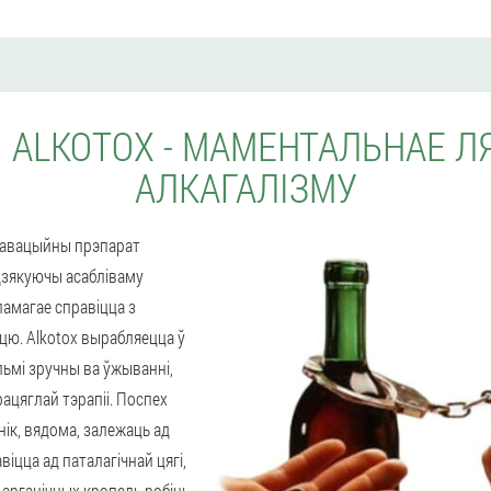
І ALKOTOX - МАМЕНТАЛЬНАЕ Л
АЛКАГАЛІЗМУ
 інавацыйны прэпарат
Дзякуючы асабліваму
памагае справіцца з
цю. Alkotox вырабляецца ў
льмі зручны ва ўжыванні,
ацяглай тэрапіі. Поспех
нік, вядома, залежаць ад
іцца ад паталагічнай цягі,
 арганічных кропель робіць