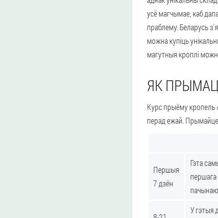
усё магчымае, каб да
праблему. Беларусь з'
можна купіць унікальны
магутныя кроплі можна
ЯК ПРЫМАЦ
Курс прыёму кропель A
перад ежай. Прымайце 
Гэта сам
Першыя
першага 
7 дзён
пачынаюц
У гэтыя 
8-21