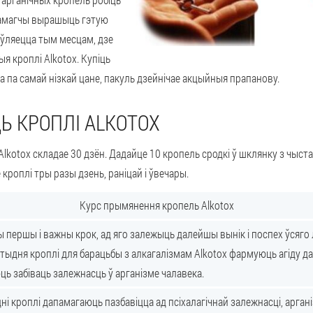
памагчы вырашыць гэтую
яўляецца тым месцам, дзе
я кроплі Alkotox. Купіць
 па самай нізкай цане, пакуль дзейнічае акцыйныя прапанову.
Ь КРОПЛІ ALKOTOX
lkotox складае 30 дзён. Дадайце 10 кропель сродкі ў шклянку з чыста
кроплі тры разы дзень, раніцай і ўвечары.
Курс прымянення кропель Alkotox
ы першы і важны крок, ад яго залежыць далейшы вынік і поспех ўсяго 
тыдня кроплі для барацьбы з алкагалізмам Alkotox фармуюць агіду да 
ь забіваць залежнасць ў арганізме чалавека.
дні кроплі дапамагаюць пазбавіцца ад псіхалагічнай залежнасці, арган