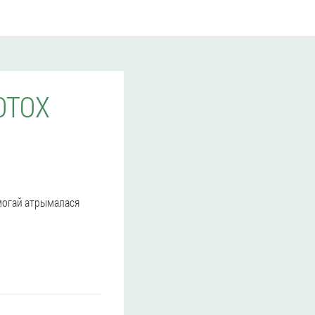
OTOX
памогай атрымалася