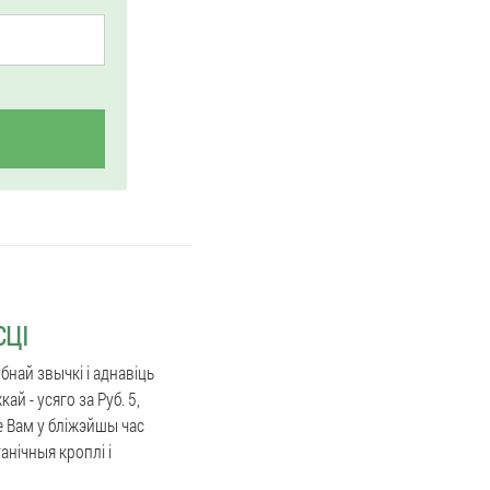
СЦІ
бнай звычкі і аднавіць
ай - усяго за Руб. 5,
е Вам у бліжэйшы час
анічныя кроплі і