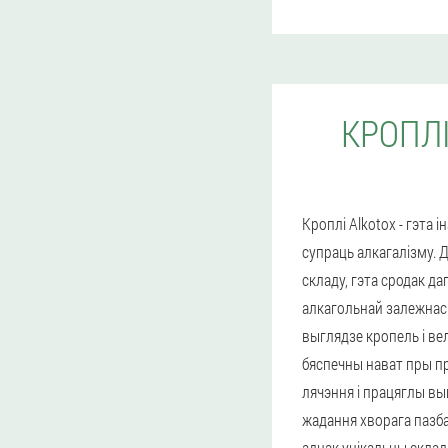
КРОПЛ
Кроплі Alkotox - гэта
супраць алкагалізму. 
складу, гэта сродак да
алкагольнай залежнас
выглядзе кропель і ве
бяспечны нават пры пр
лячэння і працяглы вы
жадання хворага пазбав
аднак унікальны склад