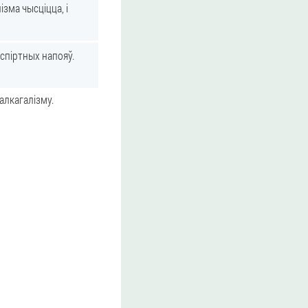
ізма чысціцца, і
 спіртных напояў.
алкагалізму.