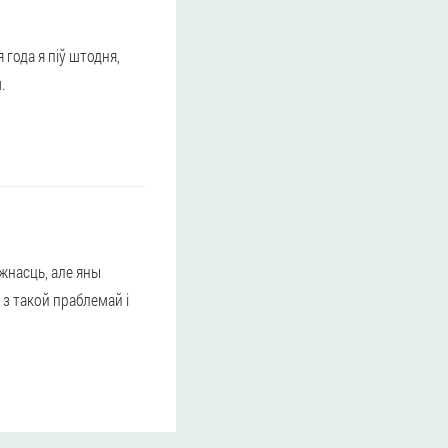
 года я піў штодня,
.
жнасць, але яны
 з такой праблемай і