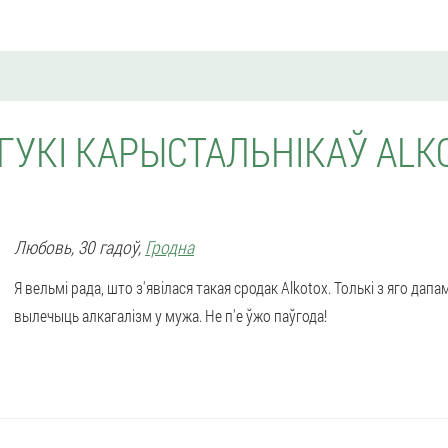
ГУКІ КАРЫСТАЛЬНІКАЎ ALK
Любовь
, 30 гадоў,
Гродна
Я вельмі рада, што з'явілася такая сродак Alkotox. Толькі з яго да
вылечыць алкагалізм у мужа. Не п'е ўжо паўгода!