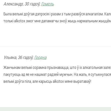
Александр
, 30 гадоў,
Гомель
Была вельмі доўгая дэпрэсія і разам з тым развіўся алкагалізм. Каля
толькі alkotox змог мне дапамагчы зноў жыць нармальным жыццём
Ульяна
, 36 гадоў,
Гродна
Жанчынам вельмі сорамна прызнавацца, што ў іх алкагольная зале
пакутуюць ад яе не нашмат радзей мужчын. На жаль, я сутыкнулася
вельмі доўга піла, але карысць alkotox мяне выратаваў!