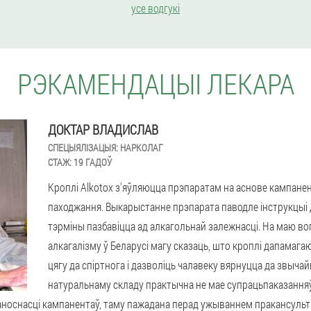
усе водгукі
РЭКАМЕНДАЦЫІ ЛЕКАРА
ДОКТАР ВЛАДИСЛАВ
СПЕЦЫЯЛІЗАЦЫЯ:
НАРКОЛАГ
СТАЖ:
19 ГАДОЎ
Кроплі Alkotox з'яўляюцца прэпаратам на аснове кампане
паходжання. Выкарыстанне прэпарата паводле інструкцыі д
тэрміны пазбавіцца ад алкагольнай залежнасці. На маю в
алкагалізму ў Беларусі магу сказаць, што кроплі дапамаг
цягу да спіртнога і дазволіць чалавеку вярнуцца да звыч
натуральнаму складу практычна не мае супрацьпаказання
аноснасці кампанентаў, таму пажадана перад ужываннем пракансульт