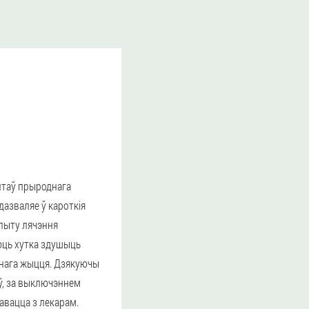
нтаў прыроднага
азваляе ў кароткія
опыту лячэння
аюць хутка здушыць
айнага жыцця. Дзякуючы
ў, за выключэннем
авацца з лекарам.