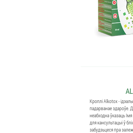
AL
Кроплі Alkotox - ідэал
падарванае здароўе. Дл
неабходна ўказаць Імя
для кансультацыі ў бл
забудзьцеся пра залеж