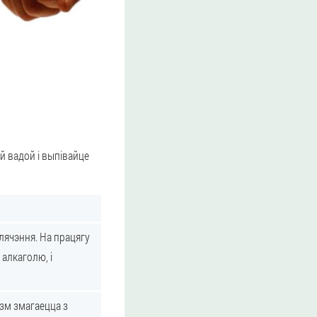
й вадой і выпівайце
лячэння. На працягу
алкаголю, і
ізм змагаецца з