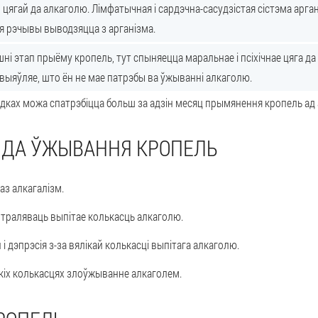
 цягай да алкаголю. Лімфатычная і сардэчна-сасудзістая сістэма арган
я рэчывы выводзяцца з арганізма.
шні этап прыёму кропель, тут спыняецца маральнае і псіхічнае цяга да
выяўляе, што ён не мае патрэбы ва ўжыванні алкаголю.
адках можа спатрэбіцца больш за адзін месяц прымянення кропель ад 
 ДА ЎЖЫВАННЯ КРОПЕЛЬ
з алкагалізм.
траляваць выпітае колькасць алкаголю.
 дэпрэсія з-за вялікай колькасці выпітага алкаголю.
лікіх колькасцях злоўжыванне алкаголем.